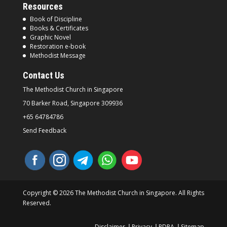
Resources
Book of Discipline
Books & Certificates
Graphic Novel
Restoration e-book
Methodist Message
Contact Us
The Methodist Church in
Singapore
70 Barker Road, Singapore
309936
+65 64784786
Send Feedback
Copyright © 2026 The Methodist Church in Singapore. All Rights
Reserved.
Disclaimer
Privacy
PDPA
Sitemap