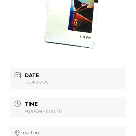
DATE
2025-02-27
TIME
9:00AM - 5:00PM
Location