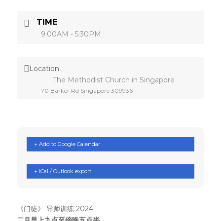
TIME
9:00AM - 5:30PM
Location
The Methodist Church in Singapore
70 Barker Rd Singapore 309936
+ Add to Google Calendar
+ iCal / Outlook export
《门徒》 导师训练 2024
二月早上九点至傍晚五点半