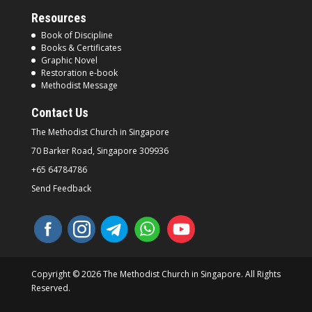
Resources
Book of Discipline
Books & Certificates
Graphic Novel
Restoration e-book
Methodist Message
Contact Us
The Methodist Church in
Singapore
70 Barker Road, Singapore
309936
+65 64784786
Send Feedback
Copyright © 2026 The Methodist Church in Singapore. All Rights
Reserved.