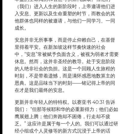
（我们）进入人生的新阶段时，上帝邀请他们进
入安息、更新以及生命重塑的时节，而教会的其
他群体也同样的被邀请，与他们一同学习、一同
成长。
安息并非无所事事，而是停止仰赖自己，在基督
里得着平安。在新加坡这样节奏快速的社会
中，“安息”常被赋予负面含义，被视为弱者才需要
休息。然而，这并非圣经的教导。处于安息阶段
的人绝非社会的负担。这是一个回顾人生旅程的
时刻，不是带着遗憾，而是满怀感恩地数算主的
恩典。这是品味当下的时刻——铭记得上帝的同
在才是我们最终的安息。
更新并非年轻人的特特权。以赛亚书 40:31 告诉
我们： “但那等候耶和华的必重新得力；他们必如
鹰展翅上腾；他们奔跑却不困倦，行走却不疲
乏。” 这应许是属于每一个人的。我们可以通过研
经小组或个人灵修等的新方式沉浸于上帝的话