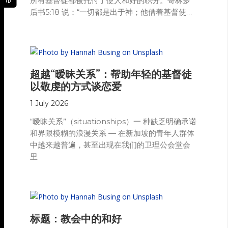
所有基督徒都被托付了使人和好的职分。哥林多
后书5:18 说：“一切都是出于神；他借着基督使我
们与他和好，又将劝人与他和好的职分赐给我
们。”
超越“暧昧关系”：帮助年轻的基督徒
以敬虔的方式谈恋爱
1 July 2026
“暧昧关系”（situationships）一 种缺乏明确承诺
和界限模糊的浪漫关系 — 在新加坡的青年人群体
中越来越普遍，甚至出现在我们的卫理公会堂会
里
标题：教会中的和好